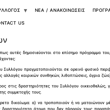
ΥΛΛΟΓΟΣ
ΝΕΑ / ΑΝΑΚΟΙΝΩΣΕΙΣ
ΠΡΟΓΡ
ONTACT US
ων
όπως αυτές δημοσιεύονται στο επίσημο πρόγραμμα του,
έχοντες:
υ Συλλόγου πραγματοποιούνται σε ορεινό φυσικό περι
ες αλλαγές καιρικών συνθηκών, λιθοπτώσεις, άγρια ζώα)
ρος στις δραστηριότητες του Συλλόγου οικειοθελώς, γ
της συμμετοχής τους.
ρετο δικαίωμα: α) να τροποποιούν ή να ματαιώνουν 
ην δραστηριότητα άτομα που δεν πληρούν τους παραπ