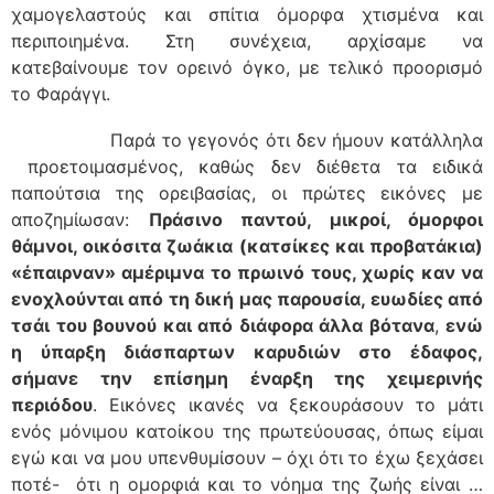
χαμογελαστούς και σπίτια όμορφα χτισμένα και
περιποιημένα. Στη συνέχεια, αρχίσαμε να
κατεβαίνουμε τον ορεινό όγκο, με τελικό προορισμό
το Φαράγγι.
Παρά το γεγονός ότι δεν ήμουν κατάλληλα
προετοιμασμένος, καθώς δεν διέθετα τα ειδικά
παπούτσια της ορειβασίας, οι πρώτες εικόνες με
αποζημίωσαν:
Πράσινο παντού, μικροί, όμορφοι
θάμνοι, οικόσιτα ζωάκια (κατσίκες και προβατάκια)
«έπαιρναν» αμέριμνα το πρωινό τους, χωρίς καν να
ενοχλούνται από τη δική μας παρουσία, ευωδίες από
τσάι του βουνού και από διάφορα άλλα βότανα
,
ενώ
η ύπαρξη διάσπαρτων καρυδιών στο έδαφος,
σήμανε την επίσημη έναρξη της χειμερινής
περιόδου
. Εικόνες ικανές να ξεκουράσουν το μάτι
ενός μόνιμου κατοίκου της πρωτεύουσας, όπως είμαι
εγώ και να μου υπενθυμίσουν – όχι ότι το έχω ξεχάσει
ποτέ- ότι η ομορφιά και το νόημα της ζωής είναι …