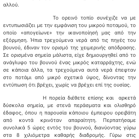
αλλού.
Το ορεινό τοπίο συνέχιζε να με
εντυπωσιάζει με την εμφάνιση του μικρού ποταμού, το
οποίο «απογείωνε» την ικανοποίησή μας από την
εξόρμηση. Ήπια τρεχούμενα νερά από τις πηγές του
βουνού, έδιναν τον ορισμό της χειμερινής απόδρασης.
Σε ορισμένα σημεία μάλιστα, είχε δημιουργηθεί από το
ανάγλυφο του βουνού ένας μικρός καταρράχτης, ενώ
σε κάποια άλλα, τα τρεχούμενα αυτά νερά έπεφταν
στο ποτάμι από μικρό σχετικά ύψος, δίνοντας την
εντύπωση ότι βρέχει, χωρίς να βρέχει επί της ουσίας.
Η πορεία διέθετε επίσης και αρκετά
δύσκολα σημεία, με στενά περάσματα και ολισθηρό
έδαφος, όπου η παρουσία κάποιου έμπειρου ορειβάτη
από κοντά κρινόταν απαραίτητη. Περπατήσαμε
συνολικά 5 ώρες εντός του βουνού, διανύοντας γύρω
στα 8 χιλιόμετρα καθαρής διαδρομής. Γύρω στις