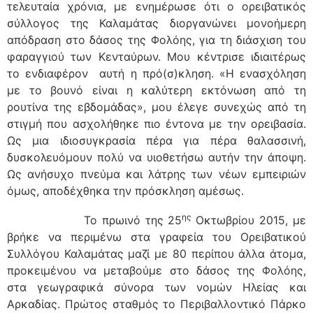
τελευταία χρόνια, με ενημέρωσε ότι ο ορειβατικός
σύλλογος της Καλαμάτας διοργανώνει μονοήμερη
απόδραση στο δάσος της Φολόης, για τη διάσχιση του
φαραγγιού των Κενταύρων. Μου κέντρισε ιδιαιτέρως
το ενδιαφέρον αυτή η πρό(σ)κληση. «Η ενασχόληση
με το βουνό είναι η καλύτερη εκτόνωση από τη
ρουτίνα της εβδομάδας», μου έλεγε συνεχώς από τη
στιγμή που ασχολήθηκε πιο έντονα με την ορειβασία.
Ως μια ιδιοσυγκρασία πέρα για πέρα θαλασσινή,
δυσκολευόμουν πολύ να υιοθετήσω αυτήν την άποψη.
Ως ανήσυχο πνεύμα και λάτρης των νέων εμπειριών
όμως, αποδέχθηκα την πρόσκληση αμέσως.
ης
Το πρωινό της 25
Οκτωβρίου 2015, με
βρήκε να περιμένω στα γραφεία του Ορειβατικού
Συλλόγου Καλαμάτας μαζί με 80 περίπου άλλα άτομα,
προκειμένου να μεταβούμε στο δάσος της Φολόης,
στα γεωγραφικά σύνορα των νομών Ηλείας και
Αρκαδίας. Πρώτος σταθμός το Περιβαλλοντικό Πάρκο