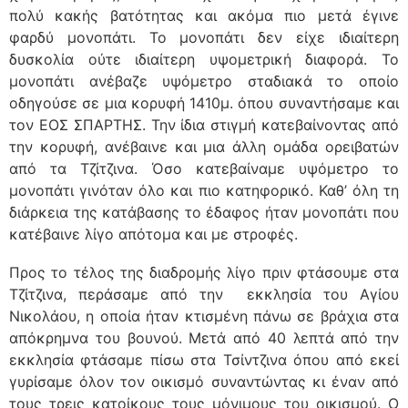
πολύ κακής βατότητας και ακόμα πιο μετά έγινε
φαρδύ μονοπάτι. Το μονοπάτι δεν είχε ιδιαίτερη
δυσκολία ούτε ιδιαίτερη υψομετρική διαφορά. Το
μονοπάτι ανέβαζε υψόμετρο σταδιακά το οποίο
οδηγούσε σε μια κορυφή 1410μ. όπου συναντήσαμε και
τον ΕΟΣ ΣΠΑΡΤΗΣ. Την ίδια στιγμή κατεβαίνοντας από
την κορυφή, ανέβαινε και μια άλλη ομάδα ορειβατών
από τα Τζίτζινα. Όσο κατεβαίναμε υψόμετρο το
μονοπάτι γινόταν όλο και πιο κατηφορικό. Καθ’ όλη τη
διάρκεια της κατάβασης το έδαφος ήταν μονοπάτι που
κατέβαινε λίγο απότομα και με στροφές.
Προς το τέλος της διαδρομής λίγο πριν φτάσουμε στα
Τζίτζινα, περάσαμε από την εκκλησία του Αγίου
Νικολάου, η οποία ήταν κτισμένη πάνω σε βράχια στα
απόκρημνα του βουνού. Μετά από 40 λεπτά από την
εκκλησία φτάσαμε πίσω στα Τσίντζινα όπου από εκεί
γυρίσαμε όλον τον οικισμό συναντώντας κι έναν από
τους τρεις κατοίκους τους μόνιμους του οικισμού. Ο