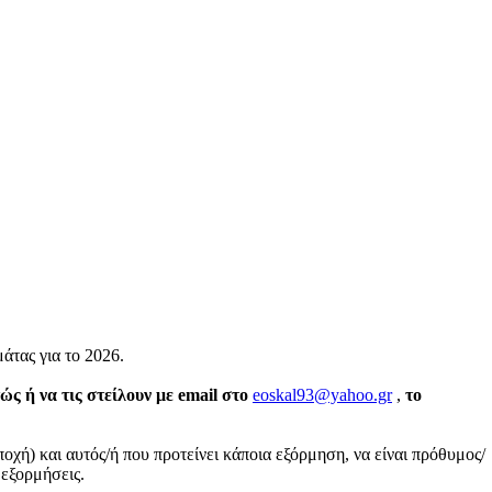
τας για το 2026.
ώς ή να τις στείλουν με email στο
eoskal93@yahoo.gr
,
το
χή) και αυτός/ή που προτείνει κάποια εξόρμηση, να είναι πρόθυμος/
 εξορμήσεις.